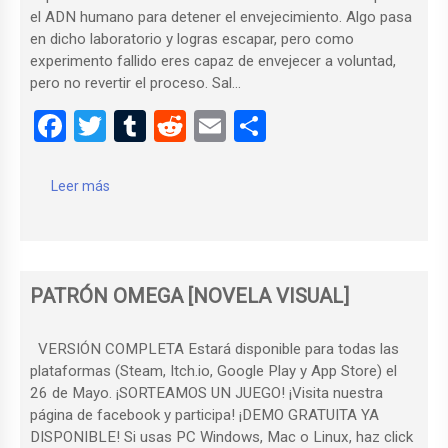
el ADN humano para detener el envejecimiento. Algo pasa
en dicho laboratorio y logras escapar, pero como
experimento fallido eres capaz de envejecer a voluntad,
pero no revertir el proceso. Sal…
F
T
T
R
E
C
a
wi
u
e
m
o
ce
tt
m
d
ail
m
Leer más
b
er
bl
di
p
o
r
t
ar
o
tir
PATRÓN OMEGA [NOVELA VISUAL]
k
VERSIÓN COMPLETA Estará disponible para todas las
plataformas (Steam, Itch.io, Google Play y App Store) el
26 de Mayo. ¡SORTEAMOS UN JUEGO! ¡Visita nuestra
página de facebook y participa! ¡DEMO GRATUITA YA
DISPONIBLE! Si usas PC Windows, Mac o Linux, haz click