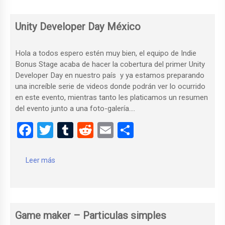
o
r
t
ar
o
tir
Unity Developer Day México
k
Hola a todos espero estén muy bien, el equipo de Indie
Bonus Stage acaba de hacer la cobertura del primer Unity
Developer Day en nuestro país y ya estamos preparando
una increíble serie de videos donde podrán ver lo ocurrido
en este evento, mientras tanto les platicamos un resumen
del evento junto a una foto-galería….
F
T
T
R
E
C
a
wi
u
e
m
o
ce
tt
m
d
ail
m
Leer más
b
er
bl
di
p
o
r
t
ar
o
tir
Game maker – Particulas simples