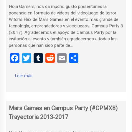
Hola Gamers, nos da mucho gusto presentarles la
ponencia en formato de videos del videojuego de terror
Witch’s Hex de Mars Games en el evento más grande de
tecnología, emprendedores y videojuegos: Campus Party 8
(2017). Agradecemos el apoyo de Campus Party por la
invitación al evento y también agradecemos a todas las
personas que han sido parte de…
F
T
T
R
E
C
a
wi
u
e
m
o
ce
tt
m
d
ail
m
Leer más
b
er
bl
di
p
o
r
t
ar
o
tir
Mars Games en Campus Party (#CPMX8)
k
Trayectoria 2013-2017