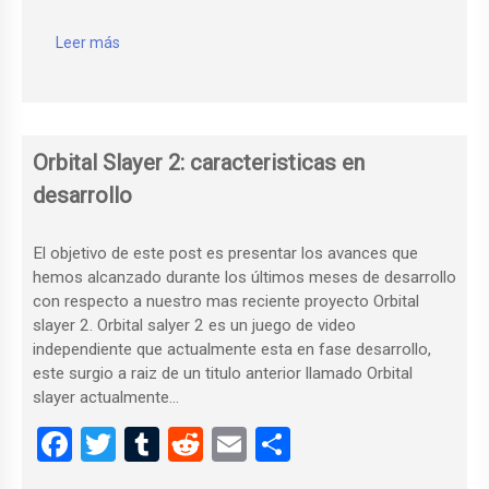
a
wi
u
e
m
o
ce
tt
m
d
ail
m
Leer más
b
er
bl
di
p
o
r
t
ar
o
tir
Orbital Slayer 2: caracteristicas en
k
desarrollo
El objetivo de este post es presentar los avances que
hemos alcanzado durante los últimos meses de desarrollo
con respecto a nuestro mas reciente proyecto Orbital
slayer 2. Orbital salyer 2 es un juego de video
independiente que actualmente esta en fase desarrollo,
este surgio a raiz de un titulo anterior llamado Orbital
slayer actualmente…
F
T
T
R
E
C
a
wi
u
e
m
o