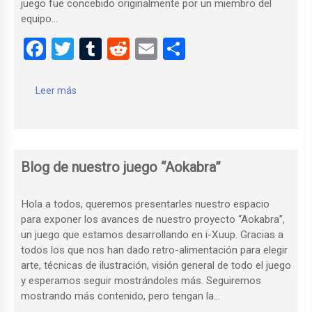
juego fue concebido originalmente por un miembro del
equipo…
F
T
T
R
E
C
a
wi
u
e
m
o
ce
tt
m
d
ail
m
Leer más
b
er
bl
di
p
o
r
t
ar
o
tir
Blog de nuestro juego “Aokabra”
k
Hola a todos, queremos presentarles nuestro espacio
para exponer los avances de nuestro proyecto “Aokabra”,
un juego que estamos desarrollando en i-Xuup. Gracias a
todos los que nos han dado retro-alimentación para elegir
arte, técnicas de ilustración, visión general de todo el juego
y esperamos seguir mostrándoles más. Seguiremos
mostrando más contenido, pero tengan la…