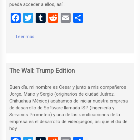
pueda acceder a ellos, así…
F
T
T
R
E
C
a
wi
u
e
m
o
ce
tt
m
d
ail
m
Leer más
b
er
bl
di
p
o
r
t
ar
o
tir
The Wall: Trump Edition
k
Buen día, mi nombre es Cesar y junto a mis compañeros
Jorge, Mario y Sergio (originarios de ciudad Juárez,
Chihuahua México) acabamos de iniciar nuestra empresa
de desarrollo de Software llamada ISP (Ingeniería y
Servicios Prometeo) y una de las ramificaciones de la
empresa es el desarrollo de videojuegos, así que el día de
hoy…