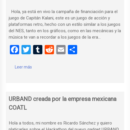
k
Hola, ya está en vivo la campaña de financiación para el
juego de Capitán Kalani, este es un juego de acción y
plataformas retro, hecho con un estilo similar a los juegos
del NES, tanto en los gráficos, como en las mecánicas y la
música te van a recordar a los juegos de la era…
F
T
T
R
E
C
a
wi
u
e
m
o
ce
tt
m
d
ail
m
Leer más
b
er
bl
di
p
o
r
t
ar
o
tir
URBAND creada por la empresa mexicana
k
COATL
Hola a todos, mi nombre es Ricardo Sánchez y quiero
platicarles sobre el Hackathon del nuevo gadget URBAND