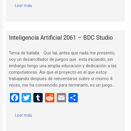
ce
tt
m
d
ail
m
Leer más
b
er
bl
di
p
o
r
t
ar
o
tir
Inteligencia Artificial 2061 – BDC Studio
k
Tema de batalla: Que tal, antes que nada me presento,
soy un desarrollador de juegos que esta iniciando, sin
embargo tengo una amplia educación y dedicación a las
computadoras. Asi que el proyecto en el que estoy
trabajando después de reinventarse sobre si mismo 4
veces, me ha convencido para terminarlo, es un juego…
F
T
T
R
E
C
a
wi
u
e
m
o
ce
tt
m
d
ail
m
Leer más
b
er
bl
di
p