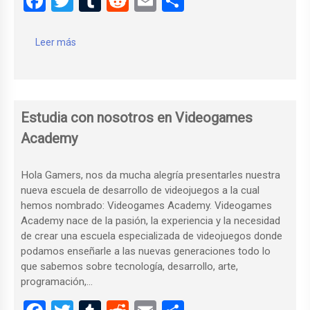
F
T
T
R
E
C
a
wi
u
e
m
o
ce
tt
m
d
ail
m
Leer más
b
er
bl
di
p
o
r
t
ar
o
tir
Estudia con nosotros en Videogames
k
Academy
Hola Gamers, nos da mucha alegría presentarles nuestra
nueva escuela de desarrollo de videojuegos a la cual
hemos nombrado: Videogames Academy. Videogames
Academy nace de la pasión, la experiencia y la necesidad
de crear una escuela especializada de videojuegos donde
podamos enseñarle a las nuevas generaciones todo lo
que sabemos sobre tecnología, desarrollo, arte,
programación,…