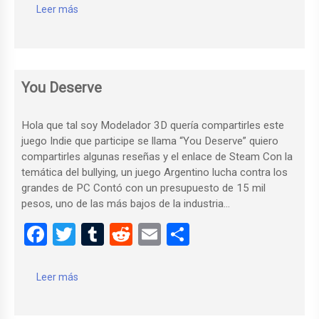
ce
tt
m
d
ail
m
Leer más
b
er
bl
di
p
o
r
t
ar
o
tir
You Deserve
k
Hola que tal soy Modelador 3D quería compartirles este
juego Indie que participe se llama “You Deserve” quiero
compartirles algunas reseñas y el enlace de Steam Con la
temática del bullying, un juego Argentino lucha contra los
grandes de PC Contó con un presupuesto de 15 mil
pesos, uno de las más bajos de la industria…
F
T
T
R
E
C
a
wi
u
e
m
o
ce
tt
m
d
ail
m
Leer más
b
er
bl
di
p