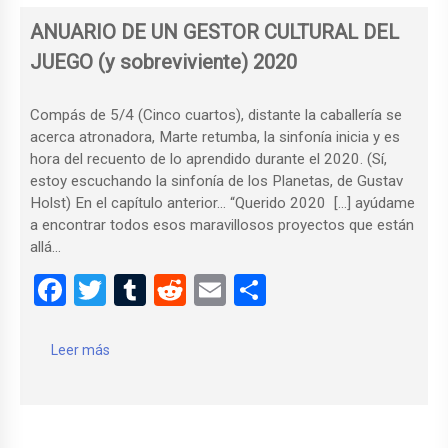
o
tir
ANUARIO DE UN GESTOR CULTURAL DEL
k
JUEGO (y sobreviviente) 2020
Compás de 5/4 (Cinco cuartos), distante la caballería se
acerca atronadora, Marte retumba, la sinfonía inicia y es
hora del recuento de lo aprendido durante el 2020. (Sí,
estoy escuchando la sinfonía de los Planetas, de Gustav
Holst) En el capítulo anterior… “Querido 2020 […] ayúdame
a encontrar todos esos maravillosos proyectos que están
allá…
F
T
T
R
E
C
a
wi
u
e
m
o
ce
tt
m
d
ail
m
Leer más
b
er
bl
di
p
o
r
t
ar