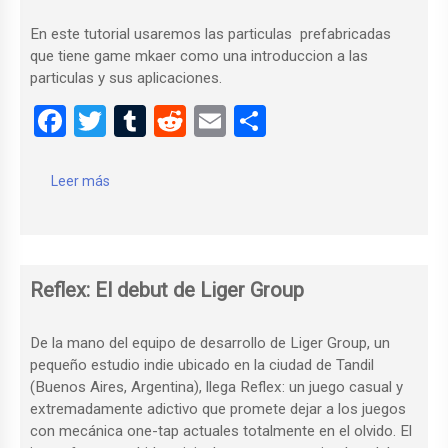
k
En este tutorial usaremos las particulas prefabricadas
que tiene game mkaer como una introduccion a las
particulas y sus aplicaciones.
F
T
T
R
E
C
a
wi
u
e
m
o
ce
tt
m
d
ail
m
Leer más
b
er
bl
di
p
o
r
t
ar
o
tir
Reflex: El debut de Liger Group
k
De la mano del equipo de desarrollo de Liger Group, un
pequeño estudio indie ubicado en la ciudad de Tandil
(Buenos Aires, Argentina), llega Reflex: un juego casual y
extremadamente adictivo que promete dejar a los juegos
con mecánica one-tap actuales totalmente en el olvido. El