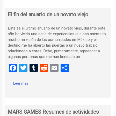
o
r
t
ar
o
tir
El fin del anuario de un novato viejo.
k
Este es el último anuario de un novato viejo, durante este
año he vivido una serie de experiencias que han asentado
mucho mi visión de las comunidades en México y el
destino me ha abierto las puertas a un nuevo trabajo
relacionado a estas. Debo, primeramente, agradecer a
algunas personas que me han brindado un…
F
T
T
R
E
C
a
wi
u
e
m
o
ce
tt
m
d
ail
m
Leer más
b
er
bl
di
p
o
r
t
ar
o
tir
MARS GAMES Resumen de actividades