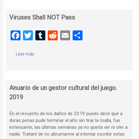
o
tir
k
Viruses Shall NOT Pass
F
T
T
R
E
C
a
wi
u
e
m
o
ce
tt
m
d
ail
m
Leer más
b
er
bl
di
p
o
r
t
ar
o
tir
Anuario de un gestor cultural del juego.
k
2019
En el recuento de los daños de 2019 puedo decir que a
duras penas pude terminar el año sin tirar la toalla, fue
extenuante, las últimas semanas ya no quería ver ni oler a
nadie. Trataré de no abrumarme al intentar escribir estas