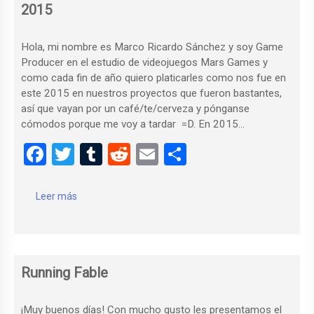
k
2015
Hola, mi nombre es Marco Ricardo Sánchez y soy Game
Producer en el estudio de videojuegos Mars Games y
como cada fin de año quiero platicarles como nos fue en
este 2015 en nuestros proyectos que fueron bastantes,
así que vayan por un café/te/cerveza y pónganse
cómodos porque me voy a tardar =D. En 2015…
F
T
T
R
E
C
a
wi
u
e
m
o
ce
tt
m
d
ail
m
Leer más
b
er
bl
di
p
o
r
t
ar
o
tir
Running Fable
k
¡Muy buenos días! Con mucho gusto les presentamos el