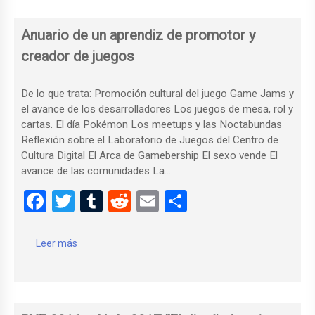
o
r
t
ar
o
tir
Anuario de un aprendiz de promotor y
k
creador de juegos
De lo que trata: Promoción cultural del juego Game Jams y
el avance de los desarrolladores Los juegos de mesa, rol y
cartas. El día Pokémon Los meetups y las Noctabundas
Reflexión sobre el Laboratorio de Juegos del Centro de
Cultura Digital El Arca de Gamebership El sexo vende El
avance de las comunidades La…
F
T
T
R
E
C
a
wi
u
e
m
o
ce
tt
m
d
ail
m
Leer más
b
er
bl
di
p
o
r
t
ar
o
tir