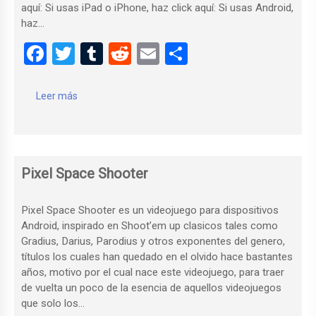
aquí: Si usas iPad o iPhone, haz click aquí: Si usas Android,
haz…
F
T
T
R
E
C
a
wi
u
e
m
o
ce
tt
m
d
ail
m
Leer más
b
er
bl
di
p
o
r
t
ar
o
tir
Pixel Space Shooter
k
Pixel Space Shooter es un videojuego para dispositivos
Android, inspirado en Shoot’em up clasicos tales como
Gradius, Darius, Parodius y otros exponentes del genero,
títulos los cuales han quedado en el olvido hace bastantes
años, motivo por el cual nace este videojuego, para traer
de vuelta un poco de la esencia de aquellos videojuegos
que solo los…