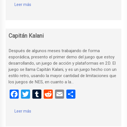
ce
tt
m
d
ail
m
Leer más
b
er
bl
di
p
o
r
t
ar
o
tir
Capitán Kalani
k
Después de algunos meses trabajando de forma
esporádica, presento el primer demo del juego que estoy
desarrollando, un juego de acción y plataformas en 2D. El
juego se llama Capitán Kalani, y es un juego hecho con un
estilo retro, usando la mayor cantidad de limitaciones que
los juegos de NES, en cuanto a la…
F
T
T
R
E
C
a
wi
u
e
m
o
ce
tt
m
d
ail
m
Leer más
b
er
bl
di
p