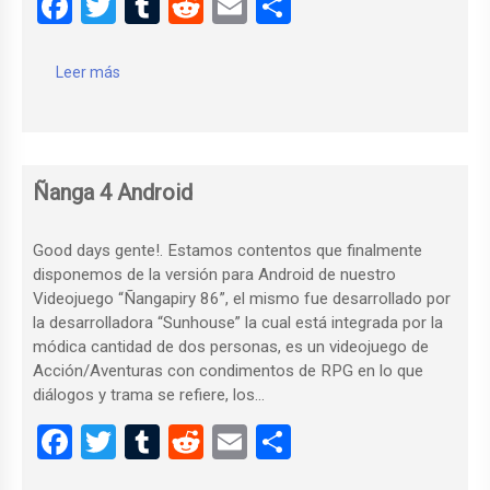
F
T
T
R
E
C
a
wi
u
e
m
o
ce
tt
m
d
ail
m
Leer más
b
er
bl
di
p
o
r
t
ar
o
tir
Ñanga 4 Android
k
Good days gente!. Estamos contentos que finalmente
disponemos de la versión para Android de nuestro
Videojuego “Ñangapiry 86”, el mismo fue desarrollado por
la desarrolladora “Sunhouse” la cual está integrada por la
módica cantidad de dos personas, es un videojuego de
Acción/Aventuras con condimentos de RPG en lo que
diálogos y trama se refiere, los…
F
T
T
R
E
C
a
wi
u
e
m
o