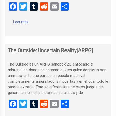
F
T
T
R
E
C
a
wi
u
e
m
o
ce
tt
m
d
ail
m
Leer más
b
er
bl
di
p
o
r
t
ar
o
tir
The Outside: Uncertain Reality[ARPG]
k
The Outside es un ARPG sandbox 2D enfocado al
misterio, en donde se encarna a Ixten quien despierta con
amnesia en lo que parece un pueblo medieval
completamente amurallado, sin puertas y en el cual todo le
parece extraño. Este se diferenciara de otros juegos del
genero, al no incluir sistemas de clases y de…
F
T
T
R
E
C
a
wi
u
e
m
o