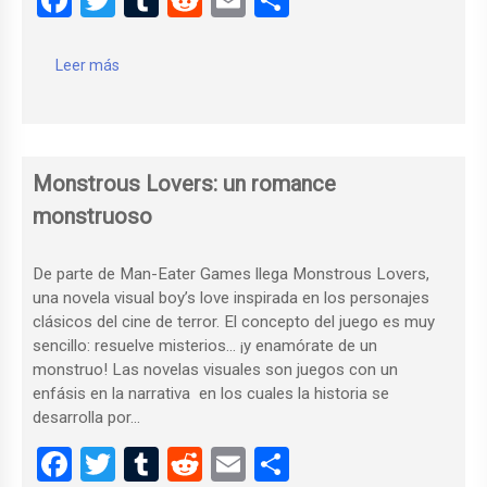
a
wi
u
e
m
o
ce
tt
m
d
ail
m
Leer más
b
er
bl
di
p
o
r
t
ar
o
tir
Monstrous Lovers: un romance
k
monstruoso
De parte de Man-Eater Games llega Monstrous Lovers,
una novela visual boy’s love inspirada en los personajes
clásicos del cine de terror. El concepto del juego es muy
sencillo: resuelve misterios… ¡y enamórate de un
monstruo! Las novelas visuales son juegos con un
enfásis en la narrativa en los cuales la historia se
desarrolla por…
F
T
T
R
E
C