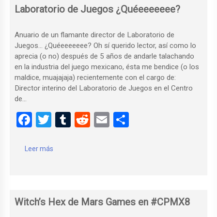
k
Laboratorio de Juegos ¿Quéeeeeeee?
Anuario de un flamante director de Laboratorio de
Juegos… ¿Quéeeeeeee? Oh sí querido lector, así como lo
aprecia (o no) después de 5 años de andarle talachando
en la industria del juego mexicano, ésta me bendice (o los
maldice, muajajaja) recientemente con el cargo de:
Director interino del Laboratorio de Juegos en el Centro
de…
F
T
T
R
E
C
a
wi
u
e
m
o
ce
tt
m
d
ail
m
Leer más
b
er
bl
di
p
o
r
t
ar
o
tir
Witch’s Hex de Mars Games en #CPMX8
k