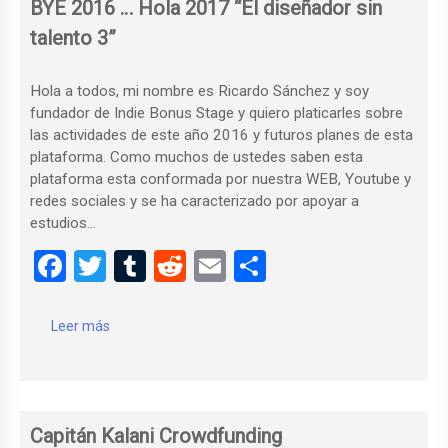
BYE 2016 … Hola 2017 “El diseñador sin
k
talento 3”
Hola a todos, mi nombre es Ricardo Sánchez y soy
fundador de Indie Bonus Stage y quiero platicarles sobre
las actividades de este año 2016 y futuros planes de esta
plataforma. Como muchos de ustedes saben esta
plataforma esta conformada por nuestra WEB, Youtube y
redes sociales y se ha caracterizado por apoyar a
estudios…
F
T
T
R
E
C
a
wi
u
e
m
o
ce
tt
m
d
ail
m
Leer más
b
er
bl
di
p
o
r
t
ar
o
tir
Capitán Kalani Crowdfunding