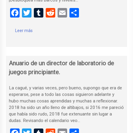
F
T
T
R
E
C
a
wi
u
e
m
o
ce
tt
m
d
ail
m
Leer más
b
er
bl
di
p
o
r
t
ar
o
tir
Anuario de un director de laboratorio de
k
juegos principiante.
La cagué, y varias veces, pero bueno, supongo que era de
esperarse, pese a todo las cosas siguieron adelante y
hubo muchas cosas aprendidas y muchas a reflexionar.
2018 ha sido un año lleno de altibajos, si 2016 me pareció
que había sido rudo, 2018 fue extenuante sin lugar a
dudas. Revisando el calendario veo…