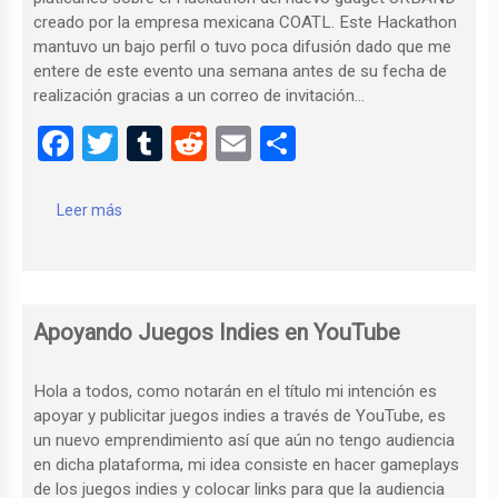
creado por la empresa mexicana COATL. Este Hackathon
mantuvo un bajo perfil o tuvo poca difusión dado que me
entere de este evento una semana antes de su fecha de
realización gracias a un correo de invitación…
F
T
T
R
E
C
a
wi
u
e
m
o
ce
tt
m
d
ail
m
Leer más
b
er
bl
di
p
o
r
t
ar
o
tir
Apoyando Juegos Indies en YouTube
k
Hola a todos, como notarán en el título mi intención es
apoyar y publicitar juegos indies a través de YouTube, es
un nuevo emprendimiento así que aún no tengo audiencia
en dicha plataforma, mi idea consiste en hacer gameplays
de los juegos indies y colocar links para que la audiencia