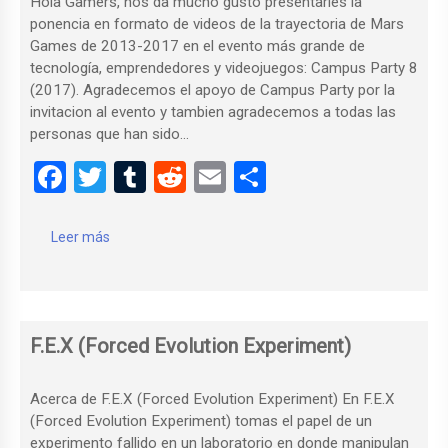
Hola Gamers, nos da mucho gusto presentarles la
ponencia en formato de videos de la trayectoria de Mars
Games de 2013-2017 en el evento más grande de
tecnología, emprendedores y videojuegos: Campus Party 8
(2017). Agradecemos el apoyo de Campus Party por la
invitacion al evento y tambien agradecemos a todas las
personas que han sido…
F
T
T
R
E
C
a
wi
u
e
m
o
ce
tt
m
d
ail
m
Leer más
b
er
bl
di
p
o
r
t
ar
o
tir
F.E.X (Forced Evolution Experiment)
k
Acerca de F.E.X (Forced Evolution Experiment) En F.E.X
(Forced Evolution Experiment) tomas el papel de un
experimento fallido en un laboratorio en donde manipulan