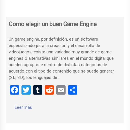
Como elegir un buen Game Engine
Un game engine, por definición, es un software
especializado para la creación y el desarrollo de
videojuegos, existe una variedad muy grande de game
engines o alternativas similares en el mundo digital que
pueden agruparse dentro de distintas categorías de
acuerdo con el tipo de contenido que se puede generar
(2D, 3D), los lenguajes de...
F
T
T
R
E
C
a
wi
u
e
m
o
ce
tt
m
d
ail
m
Leer más
b
er
bl
di
p
o
r
t
ar