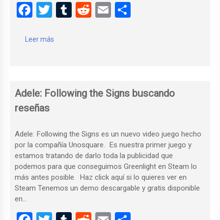
F
T
T
R
E
C
a
wi
u
e
m
o
ce
tt
m
d
ail
m
Leer más
b
er
bl
di
p
o
r
t
ar
o
tir
Adele: Following the Signs buscando
k
reseñas
Adele: Following the Signs es un nuevo video juego hecho
por la compañía Unosquare. Es nuestra primer juego y
estamos tratando de darlo toda la publicidad que
podemos para que conseguimos Greenlight en Steam lo
más antes posible. Haz click aquí si lo quieres ver en
Steam Tenemos un demo descargable y gratis disponible
en…
F
T
T
R
E
C