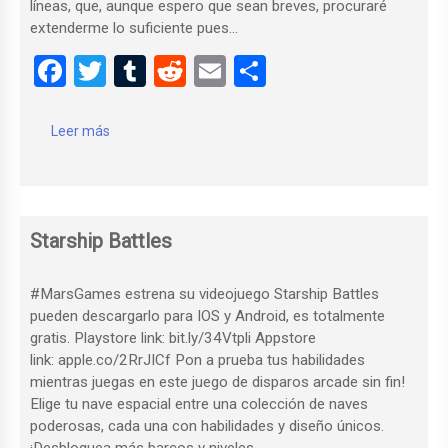
líneas, que, aunque espero que sean breves, procuraré
extenderme lo suficiente pues…
F
T
T
R
E
C
a
wi
u
e
m
o
ce
tt
m
d
ail
m
Leer más
b
er
bl
di
p
o
r
t
ar
o
tir
Starship Battles
k
#MarsGames estrena su videojuego Starship Battles
pueden descargarlo para IOS y Android, es totalmente
gratis. Playstore link: bit.ly/34Vtpli Appstore
link: apple.co/2RrJICf Pon a prueba tus habilidades
mientras juegas en este juego de disparos arcade sin fin!
Elige tu nave espacial entre una colección de naves
poderosas, cada una con habilidades y diseño únicos.
¡Desbloquea más barcos y niveles…