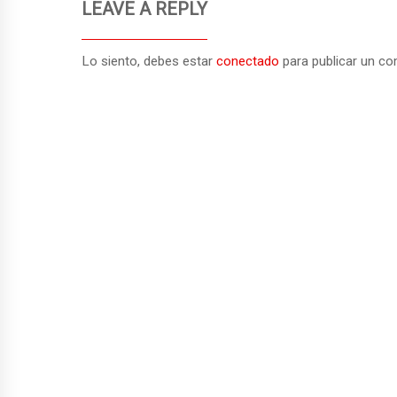
LEAVE A REPLY
a
r
Lo siento, debes estar
conectado
para publicar un co
t
i
r