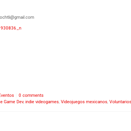
pochtli@gmail.com
Eventos
0 comments
ie Game Dev
,
indie videogames
,
Videojuegos mexicanos
,
Voluntario