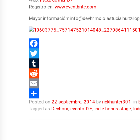
Web:
http://devhr.mx/
Registro en:
www.eventbrite.com
Mayor información: info@devhr.mx o astucia.huitzilo
F
a
T
c
w
T
e
i
u
R
b
t
m
e
E
Posted on
22 septiembre, 2014
by
rickhunter301
in
o
t
b
d
m
C
Tagged as
Devhour
,
evento D.F.
,
indie bonus stage
,
Ind
o
e
l
d
a
o
k
r
r
i
i
m
t
l
p