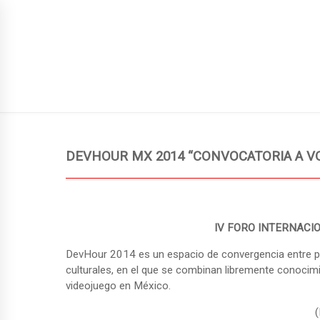
SIGN UP TO NEWSLETTER
JUEGOS PUBLICADOS
GUÍA
NUEVA ENTRADA
DEVHOUR MX 2014 “CONVOCATORIA A V
IV FORO INTERNACI
DevHour 2014 es un espacio de convergencia entre pr
culturales, en el que se combinan libremente conocimien
videojuego en México.