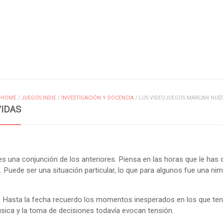
MIS ENTRADAS
HOME
/
JUEGOS INDIE
/
INVESTIGACIÓN Y DOCENCIA
/
LOS VIDEOJUEGOS MARCAN NUES
IDAS
eces una conjunción de los anteriores. Piensa en las horas que le has
 Puede ser una situación particular, lo que para algunos fue una ni
. Hasta la fecha recuerdo los momentos inesperados en los que ten
úsica y la toma de decisiones todavía evocan tensión.