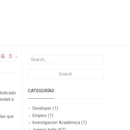
TRAS VIDAS
CATEGORÍAS
 dedicado
miedad a
Developer
(1)
Empleo
(1)
ías que
Investigación Académica
(1)
Juegos Indie
(97)