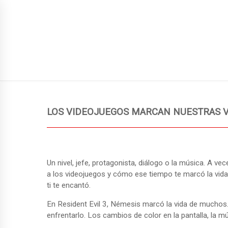
SIGN UP TO NEWSLETTER
JUEGOS PUBLICADOS
GUÍA
NUEVA ENTRADA
LOS VIDEOJUEGOS MARCAN NUESTRAS V
Un nivel, jefe, protagonista, diálogo o la música. A v
a los videojuegos y cómo ese tiempo te marcó la vida.
ti te encantó.
En Resident Evil 3, Némesis marcó la vida de muchos
enfrentarlo. Los cambios de color en la pantalla, la m