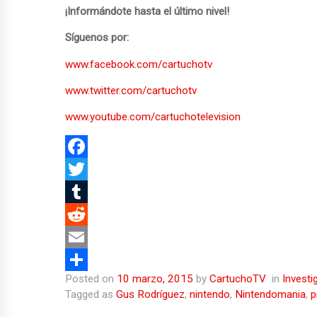
¡Informándote hasta el último nivel!
Síguenos por:
www.facebook.com/cartuchotv
www.twitter.com/cartuchotv
www.youtube.com/cartuchotelevision
F
a
T
c
w
T
e
i
u
R
b
t
m
e
E
Posted on
10 marzo, 2015
by
CartuchoTV
in
Investi
o
t
b
d
m
C
Tagged as
Gus Rodríguez
,
nintendo
,
Nintendomania
,
p
o
e
l
d
a
o