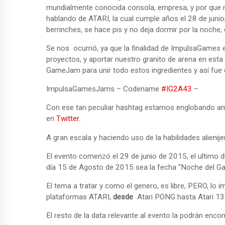
mundialmente conocida consola, empresa, y por que no 
hablando de ATARI, la cual cumple años el 28 de junio
berrinches, se hace pis y no deja dormir por la noche, e
Se nos ocurrió, ya que la finalidad de ImpulsaGames 
proyectos, y aportar nuestro granito de arena en esta d
GameJam para unir todo estos ingredientes y así fue 
ImpulsaGamesJams – Codename
#IG2A43
–
Con ese tan peculiar hashtag estamos englobando am
en
Twitter
.
A gran escala y haciendo uso de la habilidades alienije
El evento comenzó el 29 de junio de 2015, el ultimo dí
día 15 de Agosto de 2015 sea la fecha “Noche del Ga
El tema a tratar y como el genero, es libre, PERO, lo im
plataformas ATARI,
desde
Atari PONG hasta Atari 130
El resto de la data relevante al evento la podrán enc