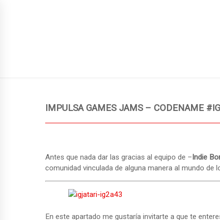
SIGN UP TO NEWSLETTER
JUEGOS PUBLICADOS
GUÍA
NUEVA ENTRADA
IMPULSA GAMES JAMS – CODENAME #IG
Antes que nada dar las gracias al equipo de –
Indie Bo
comunidad vinculada de alguna manera al mundo de lo
En este apartado me gustaría invitarte a que te ent