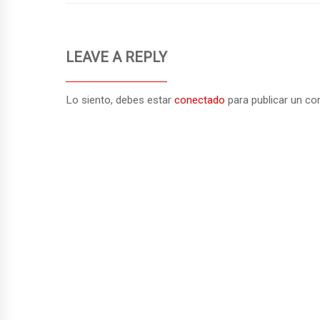
k
r
r
i
i
m
t
l
p
LEAVE A REPLY
a
r
Lo siento, debes estar
conectado
para publicar un co
t
i
r