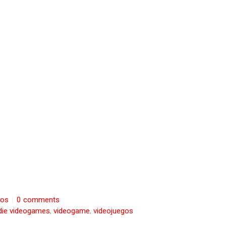
tos
0 comments
die videogames
,
videogame
,
videojuegos