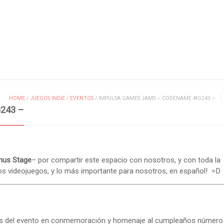
MIS ENTRADAS
HOME
/
JUEGOS INDIE
/
EVENTOS
/
IMPULSA GAMES JAMS – CODENAME #IG243 –
243 –
nus Stage
– por compartir este espacio con nosotros, y con toda la
s videojuegos, y lo más importante para nosotros, en español! =D
eres del evento en conmemoración y homenaje al cumpleaños número 