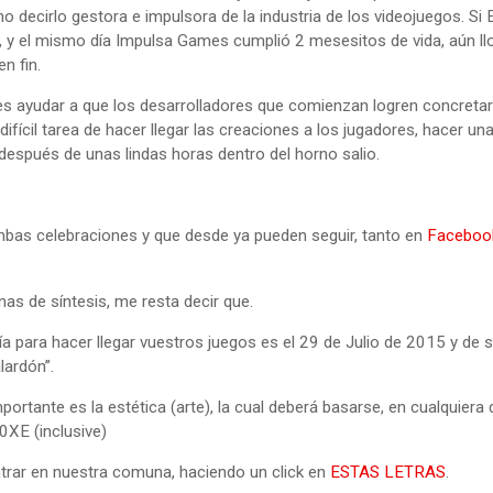
decirlo gestora e impulsora de la industria de los videojuegos. Si 
, y el mismo día Impulsa Games cumplió 2 mesesitos de vida, aún ll
n fin.
es ayudar a que los desarrolladores que comienzan logren concreta
ifícil tarea de hacer llegar las creaciones a los jugadores, hacer un
después de unas lindas horas dentro del horno salio.
bas celebraciones y que desde ya pueden seguir, tanto en
Faceboo
nas de síntesis, me resta decir que.
a para hacer llegar vuestros juegos es el 29 de Julio de 2015 y de 
lardón”.
portante es la estética (arte), la cual deberá basarse, en cualquiera 
XE (inclusive)
ontrar en nuestra comuna, haciendo un click en
ESTAS LETRAS
.