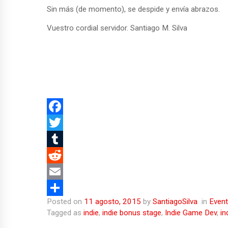
Sin más (de momento), se despide y envía abrazos.
Vuestro cordial servidor. Santiago M. Silva
F
a
T
c
w
T
e
i
u
R
b
t
m
e
E
Posted on
11 agosto, 2015
by
SantiagoSilva
in
Even
o
t
b
d
m
C
Tagged as
indie
,
indie bonus stage
,
Indie Game Dev
,
in
o
e
l
d
a
o