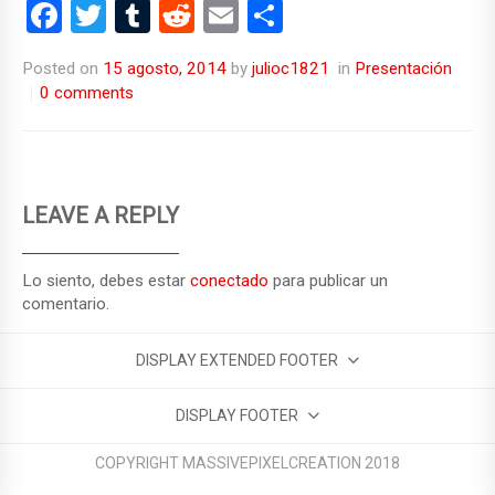
F
T
T
R
E
C
a
wi
u
e
m
o
Posted on
15 agosto, 2014
by
julioc1821
in
Presentación
ce
tt
m
d
ail
m
0 comments
b
er
bl
di
p
o
r
t
ar
o
tir
LEAVE A REPLY
k
Lo siento, debes estar
conectado
para publicar un
comentario.
DISPLAY EXTENDED FOOTER
DISPLAY FOOTER
COPYRIGHT MASSIVEPIXELCREATION 2018