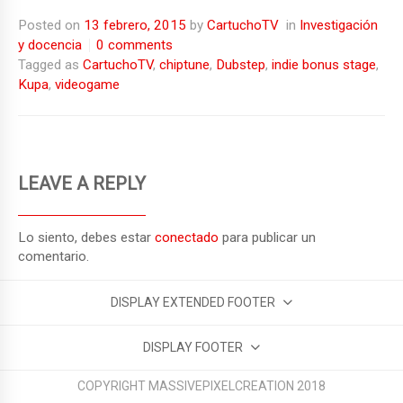
a
wi
u
e
m
o
Posted on
13 febrero, 2015
by
CartuchoTV
in
Investigación
ce
tt
m
d
ail
m
y docencia
0 comments
b
er
bl
di
p
Tagged as
CartuchoTV
,
chiptune
,
Dubstep
,
indie bonus stage
,
Kupa
,
videogame
o
r
t
ar
o
tir
k
LEAVE A REPLY
Lo siento, debes estar
conectado
para publicar un
comentario.
DISPLAY EXTENDED FOOTER
DISPLAY FOOTER
COPYRIGHT MASSIVEPIXELCREATION 2018