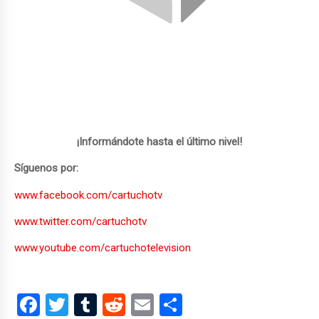
¡Informándote hasta el último nivel!
Síguenos por:
www.facebook.com/cartuchotv
www.twitter.com/cartuchotv
www.youtube.com/cartuchotelevision
F
T
T
R
E
C