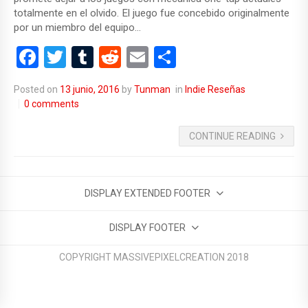
totalmente en el olvido. El juego fue concebido originalmente
por un miembro del equipo…
F
T
T
R
E
C
a
wi
u
e
m
o
Posted on
13 junio, 2016
by
Tunman
in
Indie Reseñas
ce
tt
m
d
ail
m
0 comments
b
er
bl
di
p
CONTINUE READING
o
r
t
ar
o
tir
k
DISPLAY EXTENDED FOOTER
DISPLAY FOOTER
COPYRIGHT MASSIVEPIXELCREATION 2018