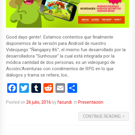
Good days gente!. Estamos contentos que finalmente
disponemos de la versión para Android de nuestro
Videojuego “Ñangapiry 86”, el mismo fue desarrollado por la
desarrolladora “Sunhouse” la cual está integrada por la
módica cantidad de dos personas, es un videojuego de
Acción/Aventuras con condimentos de RPG en lo que
diálogos y trama se refiere, los…
F
T
T
R
E
C
a
wi
u
e
m
o
Posted on
26 julio, 2016
by
facundi
in
Presentación
ce
tt
m
d
ail
m
b
er
bl
di
p
CONTINUE READING
o
r
t
ar