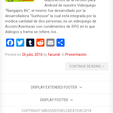
Android de nuestro Videojuego
“Ñangapiry 86”, el mismo fue desarrollado por la
desarrolladora “Sunhouse” la cual está integrada por la
módica cantidad de dos personas, es un videojuego de
Acción/Aventuras con condimentos de RPG en lo que
diálogos y trama se refiere, los…
F
T
T
R
E
C
a
wi
u
e
m
o
Posted on
26 julio, 2016
by
facundi
in
Presentación
ce
tt
m
d
ail
m
b
er
bl
di
p
CONTINUE READING
o
r
t
ar
o
tir
DISPLAY EXTENDED FOOTER
k
DISPLAY FOOTER
COPYRIGHT MASSIVEPIXELCREATION 2018