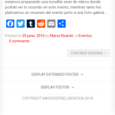
estamos preparando una increíble serie de videos donde
podrán ver lo ocurrido en este evento, mientras tanto les
platicamos un resumen del evento junto a una foto-galería….
F
T
T
R
E
C
a
wi
u
e
m
o
Posted on
25 junio, 2016
by
Marco Ricardo
in
Eventos
ce
tt
m
d
ail
m
0 comments
b
er
bl
di
p
CONTINUE READING
o
r
t
ar
o
tir
k
DISPLAY EXTENDED FOOTER
DISPLAY FOOTER
COPYRIGHT MASSIVEPIXELCREATION 2018