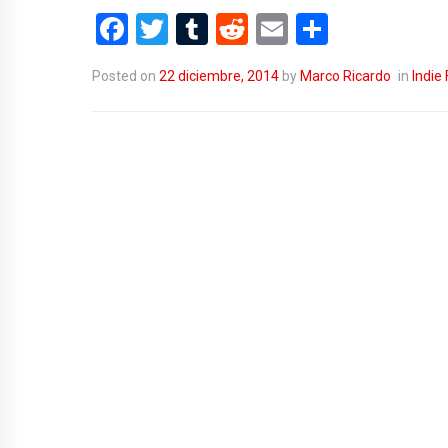
F
T
T
R
E
C
a
wi
u
e
m
o
Posted on
22 diciembre, 2014
by
Marco Ricardo
in
Indie 
ce
tt
m
d
ail
m
b
er
bl
di
p
o
r
t
ar
o
tir
k