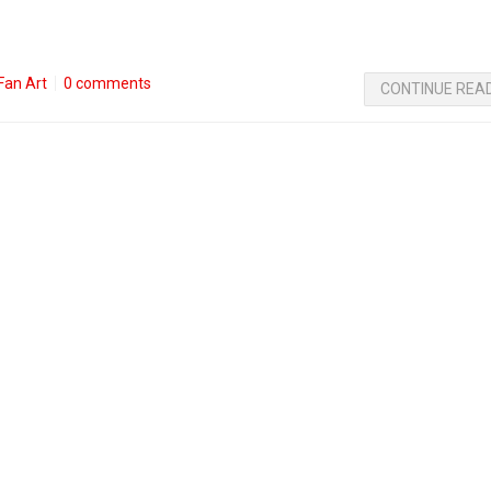
Fan Art
0 comments
CONTINUE REA