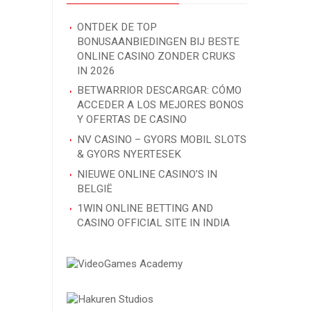
ONTDEK DE TOP
BONUSAANBIEDINGEN BIJ BESTE
ONLINE CASINO ZONDER CRUKS
IN 2026
BETWARRIOR DESCARGAR: CÓMO
ACCEDER A LOS MEJORES BONOS
Y OFERTAS DE CASINO
NV CASINO – GYORS MOBIL SLOTS
& GYORS NYERTESEK
NIEUWE ONLINE CASINO’S IN
BELGIË
1WIN ONLINE BETTING AND
CASINO OFFICIAL SITE IN INDIA