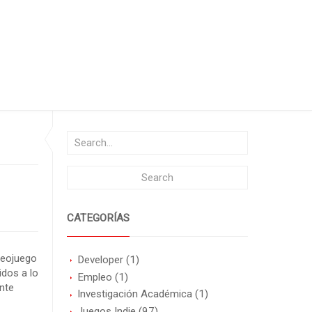
CATEGORÍAS
deojuego
Developer
(1)
idos a lo
Empleo
(1)
nte
Investigación Académica
(1)
Juegos Indie
(97)