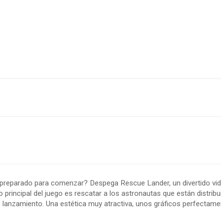
MIS ENTRADAS
preparado para comenzar? Despega Rescue Lander, un divertido vi
o principal del juego es rescatar a los astronautas que están distribu
e lanzamiento. Una estética muy atractiva, unos gráficos perfectame