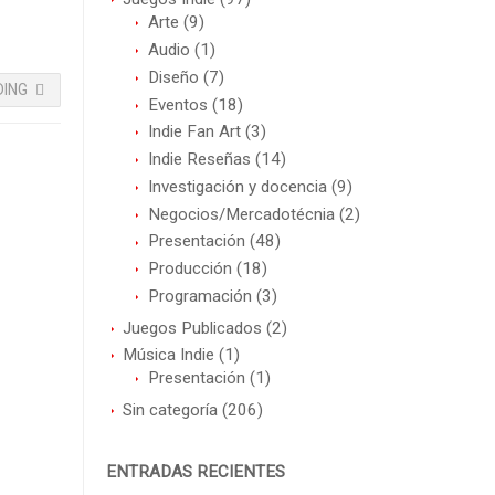
Arte
(9)
Audio
(1)
Diseño
(7)
DING
Eventos
(18)
Indie Fan Art
(3)
Indie Reseñas
(14)
Investigación y docencia
(9)
Negocios/Mercadotécnia
(2)
Presentación
(48)
Producción
(18)
Programación
(3)
Juegos Publicados
(2)
Música Indie
(1)
Presentación
(1)
Sin categoría
(206)
ENTRADAS RECIENTES