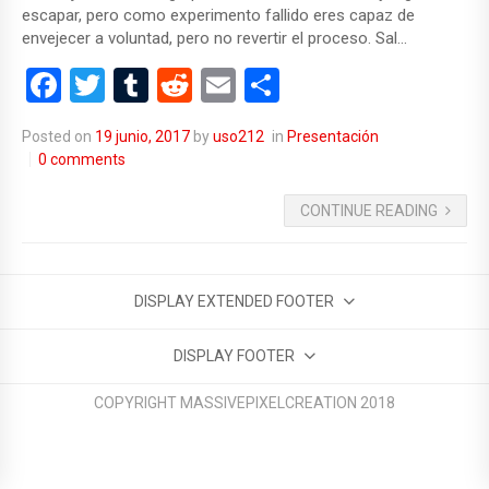
escapar, pero como experimento fallido eres capaz de
envejecer a voluntad, pero no revertir el proceso. Sal…
F
T
T
R
E
C
a
wi
u
e
m
o
Posted on
19 junio, 2017
by
uso212
in
Presentación
ce
tt
m
d
ail
m
0 comments
b
er
bl
di
p
CONTINUE READING
o
r
t
ar
o
tir
k
DISPLAY EXTENDED FOOTER
DISPLAY FOOTER
COPYRIGHT MASSIVEPIXELCREATION 2018