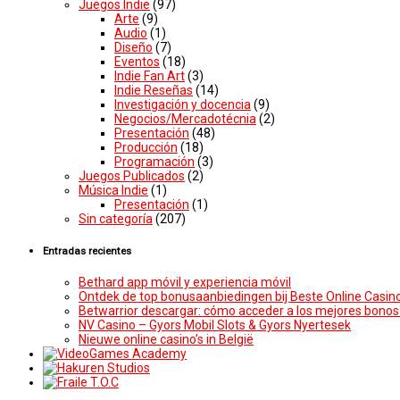
Juegos Indie
(97)
Arte
(9)
Audio
(1)
Diseño
(7)
Eventos
(18)
Indie Fan Art
(3)
Indie Reseñas
(14)
Investigación y docencia
(9)
Negocios/Mercadotécnia
(2)
Presentación
(48)
Producción
(18)
Programación
(3)
Juegos Publicados
(2)
Música Indie
(1)
Presentación
(1)
Sin categoría
(207)
Entradas recientes
Bethard app móvil y experiencia móvil
Ontdek de top bonusaanbiedingen bij Beste Online Casin
Betwarrior descargar: cómo acceder a los mejores bonos 
NV Casino – Gyors Mobil Slots & Gyors Nyertesek
Nieuwe online casino’s in België