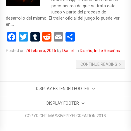
poco acerca de que se trata este
juego y parte del proceso de
desarrollo del mismo. El trailer oficial del juego lo puede ver
en:…
F
T
T
R
E
C
a
wi
u
e
m
o
Posted on
28 febrero, 2015
by
Daniel
in
Diseño
,
Indie Reseñas
ce
tt
m
d
ail
m
b
er
bl
di
p
CONTINUE READING
o
r
t
ar
o
tir
DISPLAY EXTENDED FOOTER
k
DISPLAY FOOTER
COPYRIGHT MASSIVEPIXELCREATION 2018