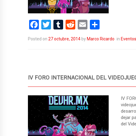
F
T
T
R
E
C
a
wi
u
e
m
o
Posted on
27 octubre, 2014
by
Marco Ricardo
in
Evento
ce
tt
m
d
ail
m
b
er
bl
di
p
o
r
t
ar
o
tir
IV FORO INTERNACIONAL DEL VIDEOJUEG
k
IV FOR
videoju
desarro
dejar p
del Vid