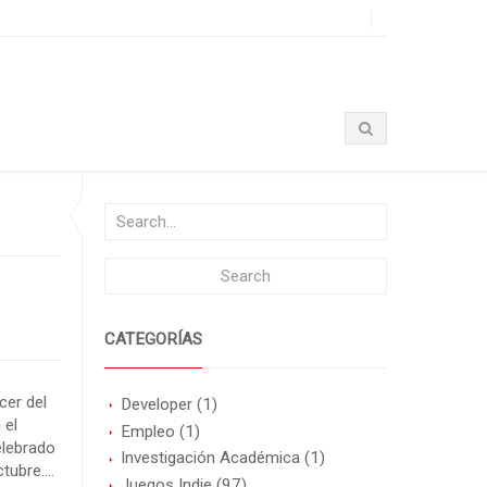
CATEGORÍAS
cer del
Developer
(1)
 el
Empleo
(1)
elebrado
Investigación Académica
(1)
ctubre….
Juegos Indie
(97)